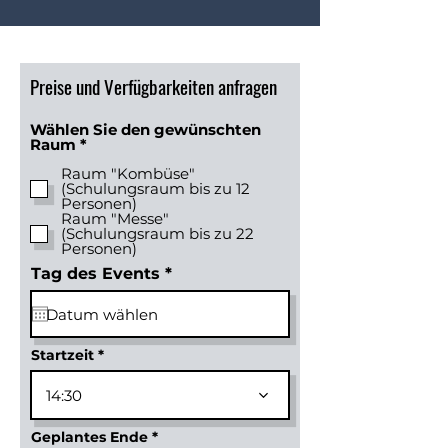
Preise und Verfügbarkeiten anfragen
Wählen Sie den gewünschten
P
Raum
*
f
Raum "Kombüse"
l
(Schulungsraum bis zu 12
i
Personen)
c
Raum "Messe"
h
(Schulungsraum bis zu 22
t
Personen)
f
e
r
Tag des Events
*
l
e
d
q
u
i
r
Startzeit
e
d
14:30
Geplantes Ende